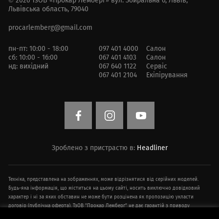
© 2026 ТзОВ «Прокар Лемберг»
вул. Збиральна 6,
Львів,
Львівська область, 79040
procarlemberg@gmail.com
пн-пт: 10:00 - 18:00
097 401 4000
Салон
сб: 10:00 - 16:00
067 401 4103
Салон
нд: вихідний
067 640 1122
Сервіс
067 401 2104
Екіпірування
Зроблено з пристрастю в:
Headliner
Техніка, представлена ​​на зображеннях, може відрізнятися від серійних моделей.
Будь-яка інформація, що міститься на цьому сайті, носить виключно довідковий
характер і ні за яких обставин не може бути розцінена як пропозицію укласти
договір (публічна оферта). ТзОВ "Прокар Лемберг" не дає гарантій з приводу
своєчасності, точності та повноти інформації на веб-сайті. Технічні характеристики