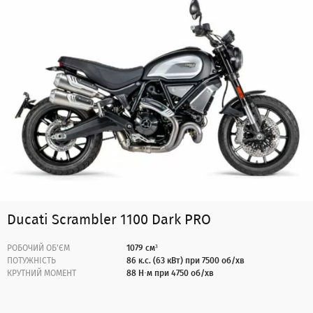
Ducati Scrambler 1100 Dark PRO
РОБОЧИЙ ОБ'ЄМ
1079 см³
ПОТУЖНІСТЬ
86 к.с. (63 кВт) при 7500 об/хв
КРУТНИЙ МОМЕНТ
88 Н·м при 4750 об/хв