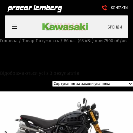
КОНТАКТИ
БРЕНДИ
Головна
/ Товар Потужність / 86 к.с. (63 кВт) при 7500 об/хв
86 к.с. (63 кВт) при 7500 об/
хв
Відображаються усі з 3 результатів