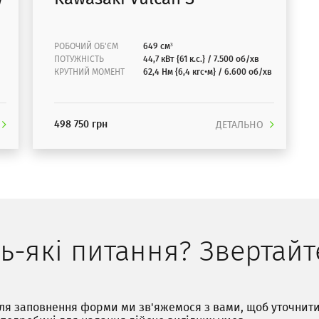
РОБОЧИЙ ОБ'ЄМ
649 см³
ПОТУЖНІСТЬ
44,7 кВт {61 к.с.} / 7.500 об/хв
КРУТНИЙ МОМЕНТ
62,4 Нм {6,4 кгс•м} / 6.600 об/хв
498 750 грн
ДЕТАЛЬНО
ь-які питання? Звертайт
ля заповнення форми ми зв'яжемося з вами, щоб уточнит