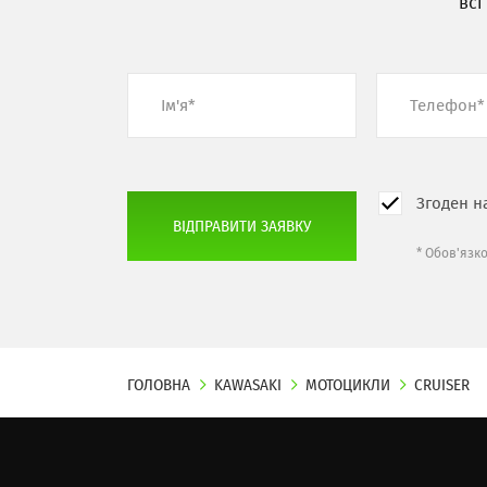
всі
Згоден н
* Обов'язк
ГОЛОВНА
KAWASAKI
МОТОЦИКЛИ
CRUISER