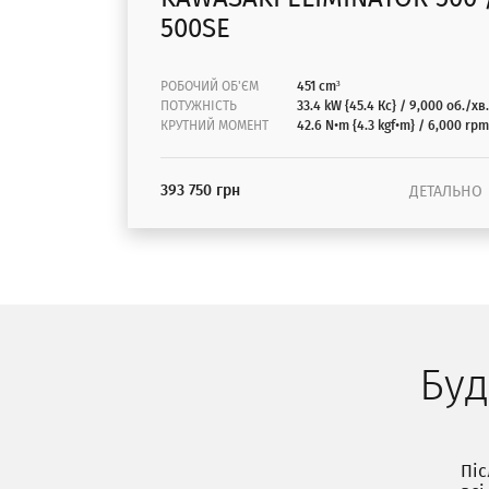
500SE
РОБОЧИЙ ОБ'ЄМ
451 cm³
ПОТУЖНІСТЬ
33.4 kW {45.4 Кс} / 9,000 об./хв.
КРУТНИЙ МОМЕНТ
42.6 N•m {4.3 kgf•m} / 6,000 rpm
393 750 грн
ДЕТАЛЬНО
Буд
Піс