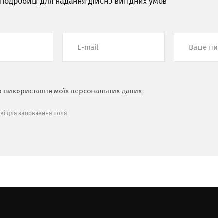
 подробиці для надання дійсно вигідних умов
а використання
моїх персональних даних
ові для заповнення поля