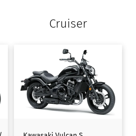
Cruiser
/
Kawasaki Vulcan S