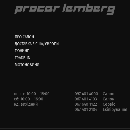
ПРО САЛОН
ДОСТАВКА З США/ЄВРОПИ
ТЮНИНГ
TRADE-IN
МОТОНОВИНИ
пн-пт: 10:00 - 18:00
097 401 4000
Салон
сб: 10:00 - 16:00
067 401 4103
Салон
нд: вихідний
067 640 1122
Сервіс
067 401 2104
Екіпірування