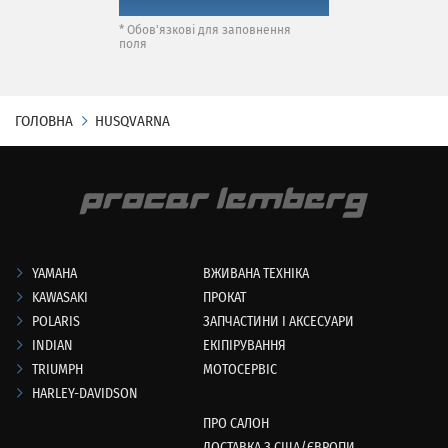
* Обов'язкові для заповнення
поля
ГОЛОВНА
HUSQVARNA
YAMAHA
ВЖИВАНА ТЕХНІКА
KAWASAKI
ПРОКАТ
POLARIS
ЗАПЧАСТИНИ І АКСЕСУАРИ
INDIAN
ЕКІПІРУВАННЯ
TRIUMPH
МОТОСЕРВІС
HARLEY-DAVIDSON
ПРО САЛОН
ДОСТАВКА З США/ЄВРОПИ