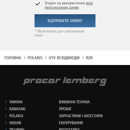
Згоден на використання
моїх
персональних даних
* Обов'язкові для заповнення
поля
ГОЛОВНА
POLARIS
UTV ВСЮДИХОДИ
RZR
YAMAHA
ВЖИВАНА ТЕХНІКА
KAWASAKI
ПРОКАТ
POLARIS
ЗАПЧАСТИНИ І АКСЕСУАРИ
INDIAN
ЕКІПІРУВАННЯ
TRIUMPH
МОТОСЕРВІС