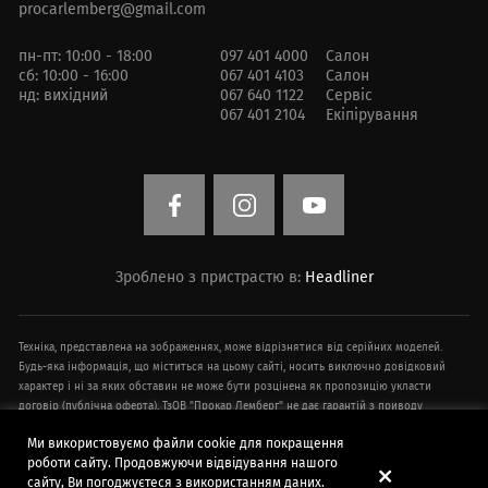
procarlemberg@gmail.com
пн-пт: 10:00 - 18:00
097 401 4000
Салон
сб: 10:00 - 16:00
067 401 4103
Салон
нд: вихідний
067 640 1122
Сервіс
067 401 2104
Екіпірування
Зроблено з пристрастю в:
Headliner
Техніка, представлена ​​на зображеннях, може відрізнятися від серійних моделей.
Будь-яка інформація, що міститься на цьому сайті, носить виключно довідковий
характер і ні за яких обставин не може бути розцінена як пропозицію укласти
договір (публічна оферта). ТзОВ "Прокар Лемберг" не дає гарантій з приводу
своєчасності, точності та повноти інформації на веб-сайті. Технічні характеристики
Ми використовуємо файли cookie для покращення
техніки, інформація про додаткове обладнання, умови придбання, ціни,
роботи сайту. Продовжуючи відвідування нашого
спецпропозиції і комплектації техніки, зазначені на сайті, наведені в
сайту, Ви погоджуєтеся з використанням даних.
демонстраційних цілях і можуть бути змінені в будь-який час без попереднього