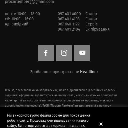
procarlemberg@gmail.com
пн-пт: 10:00 - 18:00
097 401 4000
Салон
сб: 10:00 - 16:00
067 401 4103
Салон
нд: вихідний
067 640 1122
Сервіс
067 401 2104
Екіпірування
Зроблено з пристрастю в:
Headliner
Техніка, представлена ​​на зображеннях, може відрізнятися від серійних моделей.
Будь-яка інформація, що міститься на цьому сайті, носить виключно довідковий
характер і ні за яких обставин не може бути розцінена як пропозицію укласти
договір (публічна оферта). ТзОВ "Прокар Лемберг" не дає гарантій з приводу
своєчасності, точності та повноти інформації на веб-сайті. Технічні характеристики
Ми використовуємо файли cookie для покращення
техніки, інформація про додаткове обладнання, умови придбання, ціни,
роботи сайту. Продовжуючи відвідування нашого
спецпропозиції і комплектації техніки, зазначені на сайті, наведені в
сайту, Ви погоджуєтеся з використанням даних.
демонстраційних цілях і можуть бути змінені в будь-який час без попереднього