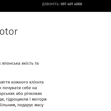
ДЗВОНІТЬ:
097 401 4000
otor
ж японська якість та
життя кожного клієнта
 почувати себе на
орських або річкових
ди, гідроцикли і мотори
більним, подарує масу