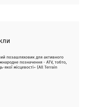
кли
ний позашляховик для активного
іжнародне позначення - ATV, тобто,
-якої місцевості» (All Terrain