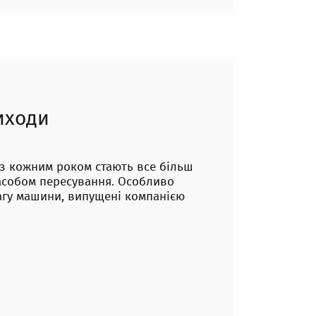
иходи
з кожним роком стають все більш
асобом пересування. Особливо
агу машини, випущені компанією