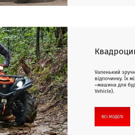
Квадроци
Vаленький зруч
відпочинку. Їх м
«машина для будь
Vehicle).
ВСІ МОДЕЛІ