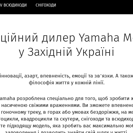
TV ВСЮДИХОДИ
СНІГОХОДИ
ційний дилер Yamaha M
у Західній Україні
інновації, азарт, впевненість, емоції та зв’язки. А тако
філософія життя у кожній лінії.
 Yamaha розроблена спеціально для того, щоб зробити 
 і насиченою свіжими враженнями. Ви зможете впевнено
о гоночному треку, в горах або умовах бездоріжжя, на м
оцикли, квадроцикли та скутери, снігоходи та всюдихо
те підходящу модель, яка зробить вас максимально мо
задоволення і дозволить знайти свій шлях у житті.