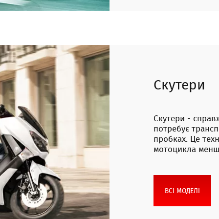
Скутери
Скутери - справ
потребує трансп
пробках. Це техн
мотоцикла меншо
ВСІ МОДЕЛІ