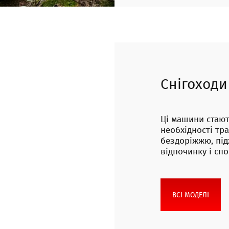
Снігоходи
Ці машини стаю
необхідності тр
бездоріжжю, під
відпочинку і сп
ВСІ МОДЕЛІ