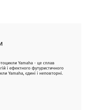
и
отоцикли Yamaha - це сплав
гій і ефектного футуристичного
кли Yamaha, єдині і неповторні.