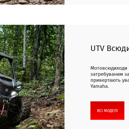
UTV Всюд
Мотовсюдиходи 
затребуваним з
привертають ув
Yamaha.
ВСІ МОДЕЛІ