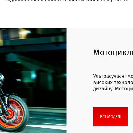
Мотоцикл
Ультрасучасні м
високих техноло
дизайну. Мотоци
ВСІ МОДЕЛІ