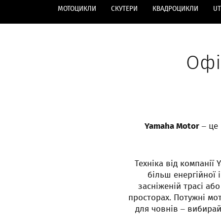
МОТОЦИКЛИ
СКУТЕРИ
КВАДРОЦИКЛИ
U
Офі
Yamaha Motor
– це 
Техніка від компанії
більш енергійної
засніженій трасі аб
просторах. Потужні мот
для човнів – вибирай