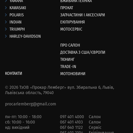
YAMAHA
ВЖИВАНА ТЕХНІКА
KAWASAKI
ПРОКАТ
POLARIS
ЗАПЧАСТИНИ І АКСЕСУАРИ
INDIAN
ЕКІПІРУВАННЯ
TRIUMPH
МОТОСЕРВІС
HARLEY-DAVIDSON
ПРО САЛОН
ДОСТАВКА З США/ЄВРОПИ
ТЮНИНГ
TRADE-IN
КОНТАКТИ
МОТОНОВИНИ
© 2026 ТзОВ «Прокар Лемберг»
вул. Збиральна 6,
Львів,
Львівська область, 79040
procarlemberg@gmail.com
пн-пт: 10:00 - 18:00
097 401 4000
Салон
сб: 10:00 - 16:00
067 401 4103
Салон
нд: вихідний
067 640 1122
Сервіс
067 401 2104
Екіпірування