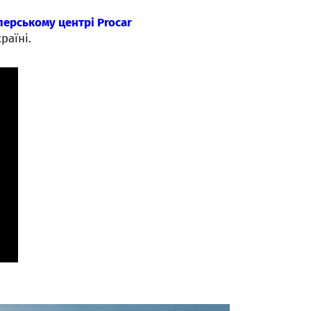
ерському центрі Procar
раїні.