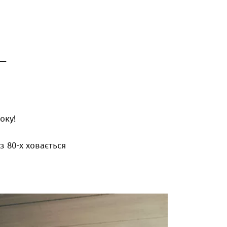
–
оку!
з 80-х ховається