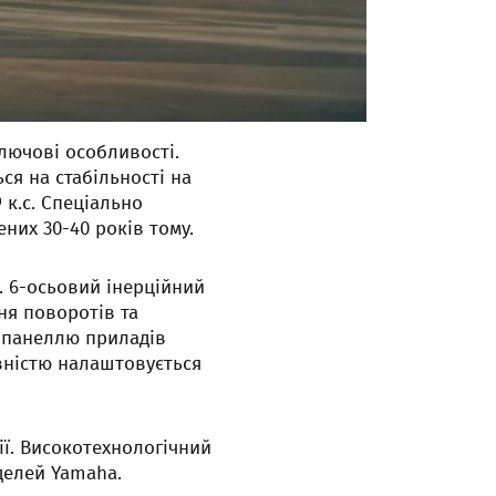
лючові особливості.
ся на стабільності на
 к.с. Спеціально
них 30-40 років тому.
. 6-осьовий інерційний
ня поворотів та
 панеллю приладів
овністю налаштовується
ії. Високотехнологічний
делей Yamaha.