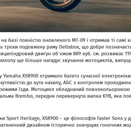
а базі повністю оновленого MT-09 і отримав ті самі к
ють трохи подовжену раму Deltabox, що добре позначаєть
ициліндровий двигун об’ємом 889 куб. см. розвиває 119
хлопу ще більше нагадує звучання мотоциклів, випуще
 Yamaha XSR900 отримало багато сучасної електроніки
утливістю до кута нахилу, АБС з контролем проходжен
4 режими їзди. Мотоцикл обладнаний повнокольоровою
Гальма Brembo, передня перевернута вилка KYB, яка п
 Sport Heritage, XSR900 – це філософія Faster Sons у д
натхненний дизайном історично значущих гоночних мо