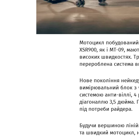
Мотоцикл побудований н
XSR900, як і MT-09, ма
високих швидкостях. Тр
перероблена система ви
Нове покоління нейкеду
вимірювальний блок з ч
системою анти-віллі, 
діагоналлю 3,5 дюйма. 
під потреби райдера.
Будучи вершиною лінійки
та швидкий мотоцикл, 