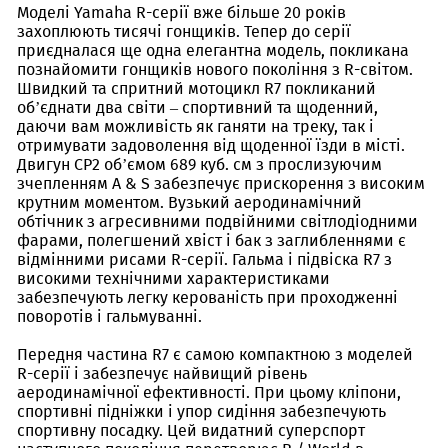
Моделі Yamaha R-серії вже більше 20 років
захоплюють тисячі гонщиків. Тепер до серії
приєдналася ще одна елегантна модель, покликана
познайомити гонщиків нового покоління з R-світом.
Швидкий та спритний мотоцикл R7 покликаний
об’єднати два світи – спортивний та щоденний,
даючи вам можливість як ганяти на треку, так і
отримувати задоволення від щоденної їзди в місті.
Двигун CP2 об’ємом 689 куб. см з прослизуючим
зчепленням A & S забезпечує прискорення з високим
крутним моментом. Вузький аеродинамічний
обтічник з агресивними подвійними світлодіодними
фарами, полегшений хвіст і бак з заглибленнями є
відмінними рисами R-серії. Гальма і підвіска R7 з
високими технічними характеристиками
забезпечують легку керованість при проходженні
поворотів і гальмуванні.
Передня частина R7 є самою компактною з моделей
R-серії і забезпечує найвищий рівень
аеродинамічної ефективності. При цьому кліпони,
спортивні підніжки і упор сидіння забезпечують
спортивну посадку. Цей видатний суперспорт