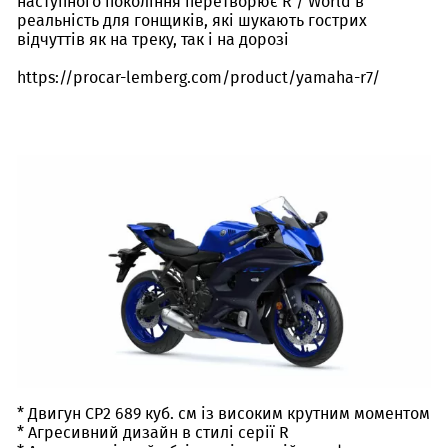
наступного покоління перетворює R / World в
реальність для гонщиків, які шукають гострих
відчуттів як на треку, так і на дорозі
https://procar-lemberg.com/product/yamaha-r7/
* Двигун CP2 689 куб. см із високим крутним моментом
* Агресивний дизайн в стилі серії R