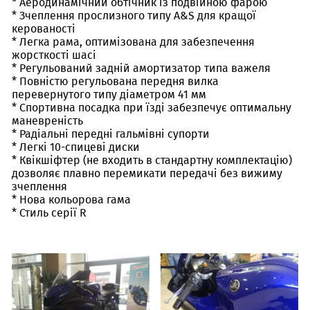
* Аеродинамічний обтічник із подвійною фарою
* Зчеплення прослизного типу A&S для кращої
керованості
* Легка рама, оптимізована для забезпечення
жорсткості шасі
* Регульований задній амортизатор типа важеля
* Повністю регульована передня вилка
перевернутого типу діаметром 41 мм
* Спортивна посадка при їзді забезпечує оптимальну
маневреність
* Радіальні передні гальмівні супорти
* Легкі 10-спицеві диски
* Квікшіфтер (не входить в стандартну комплектацію)
дозволяє плавно перемикати передачі без вижиму
зчеплення
* Нова кольорова гама
* Стиль серії R