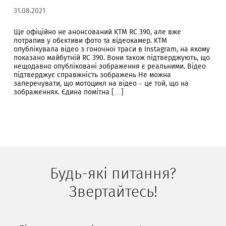
31.08.2021
Ще офіційно не анонсований KTM RC 390, але вже
потрапив у обєктиви фото та відеокамер. KTM
опублікувала відео з гоночної траси в Instagram, на якому
показано майбутній RC 390. Вони також підтверджують, що
нещодавно опубліковані зображення є реальними. Відео
підтверджує справжність зображень Не можна
заперечувати, що мотоцикл на відео – це той, що на
зображеннях. Єдина помітна […]
Будь-які питання?
Звертайтесь!