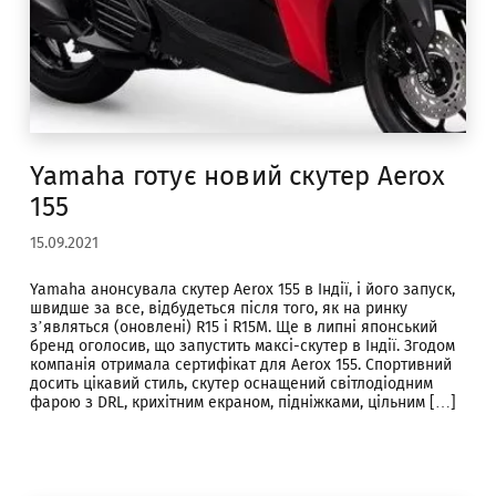
Yamaha готує новий скутер Aerox
155
15.09.2021
Yamaha анонсувала скутер Aerox 155 в Індії, і його запуск,
швидше за все, відбудеться після того, як на ринку
з’являться (оновлені) R15 і R15M. Ще в липні японський
бренд оголосив, що запустить максі-скутер в Індії. Згодом
компанія отримала сертифікат для Aerox 155. Спортивний
досить цікавий стиль, скутер оснащений світлодіодним
фарою з DRL, крихітним екраном, підніжками, цільним […]