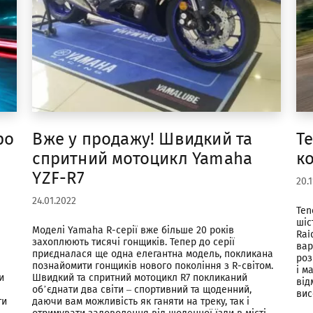
ро
Вже у продажу! Швидкий та
Te
спритний мотоцикл Yamaha
к
YZF-R7
20.
24.01.2022
Ten
шіс
Моделі Yamaha R-серії вже більше 20 років
Rai
захоплюють тисячі гонщиків. Тепер до серії
вар
приєдналася ще одна елегантна модель, покликана
роз
познайомити гонщиків нового покоління з R-світом.
і м
и
Швидкий та спритний мотоцикл R7 покликаний
від
об’єднати два світи – спортивний та щоденний,
вис
ти
даючи вам можливість як ганяти на треку, так і