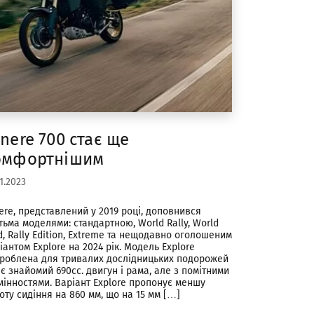
nere 700 стає ще
омфортнішим
11.2023
ere, представлений у 2019 році, доповнився
тьма моделями: стандартною, World Rally, World
d, Rally Edition, Extreme та нещодавно оголошеним
іантом Explore на 2024 рік. Модель Explore
роблена для тривалих дослідницьких подорожей
ає знайомий 690cc. двигун і рама, але з помітними
мінностями. Варіант Explore пропонує меншу
оту сидіння на 860 мм, що на 15 мм […]