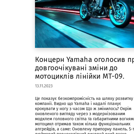
Концерн Yamaha оголосив п
довгоочікувані зміни до
мотоциклів лінійки МТ-09.
13.11.2023
Це показує безкомпромісність на шляху розвитку
компанії. Видно що Yamaha і надалі планує
крокувати у ногу з часом Що ж змінилось? Окрім
оновленого вигляду через з модернізованим
модклем головного світла та габаритними вогням
мотоцикл отримав також кілька функціональних
апгрейдів, а саме: Оновлену припорну панель. 5-