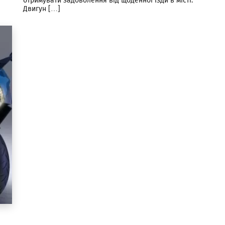
отримувати задоволення від щоденної їзди в місті.
Двигун […]