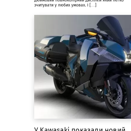
дюймовий повноколірний дисплей який легко
зчитувати у любих умовах. І […]
У Kawasaki показали новий