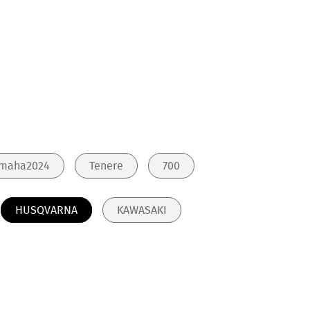
maha2024
Tenere
700
HUSQVARNA
KAWASAKI