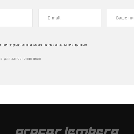
а використання
моїх персональних даних
ові для заповнення поля