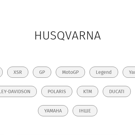
HUSQVARNA
XSR
GP
MotoGP
Legend
Ya
LEY-DAVIDSON
POLARIS
KTM
DUCATI
YAMAHA
ІНШЕ