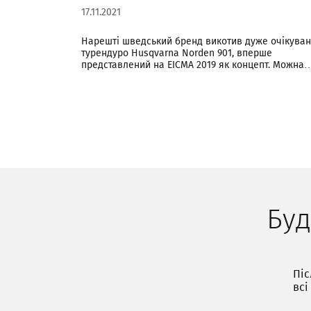
17.11.2021
Нарешті шведський бренд викотив дуже очікува
турендуро Husqvarna Norden 901, вперше
представлений на EICMA 2019 як концепт. Можна
Буд
Піс
всі