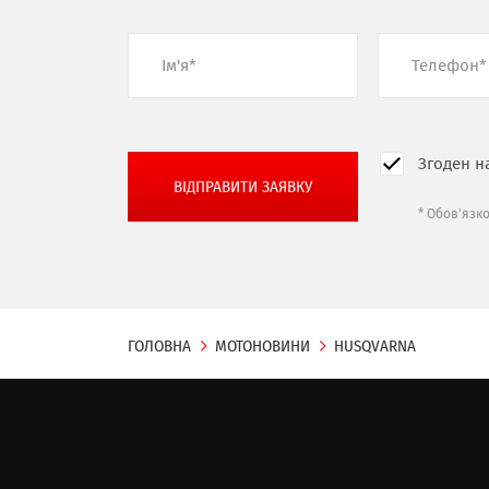
Згоден н
* Обов'язк
ГОЛОВНА
МОТОНОВИНИ
HUSQVARNA