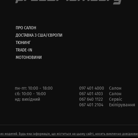
ПРО САЛОН
ДОСТАВКА З США/ЄВРОПИ
ТЮНИНГ
TRADE-IN
МОТОНОВИНИ
пн-пт: 10:00 - 18:00
097 401 4000
Салон
сб: 10:00 - 16:00
067 401 4103
Салон
нд: вихідний
067 640 1122
Сервіс
067 401 2104
Екіпірування
йних моделей. Будь-яка інформація, що міститься на цьому сайті, носить виключно довідкови