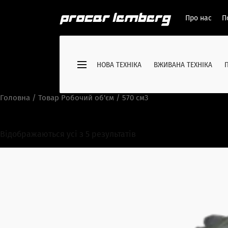
Про нас
П
НОВА ТЕХНІКА
ВЖИВАНА ТЕХНІКА
Головна
/ Товар Робочий об'єм / 570 см3
570 см3
Відображаються усі з 5 результатів