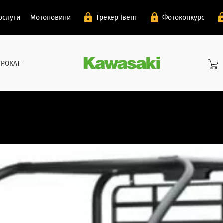
ослуги
Мотоновини
Трекер Івент
Фотоконкурс
ПРОКАТ
в