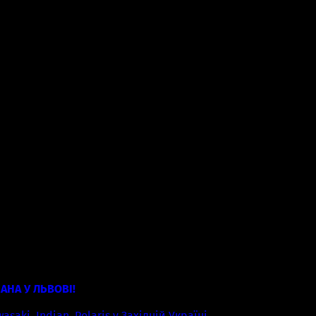
AHA У ЛЬВОВІ!
aki, Indian, Polaris у Західній Україні