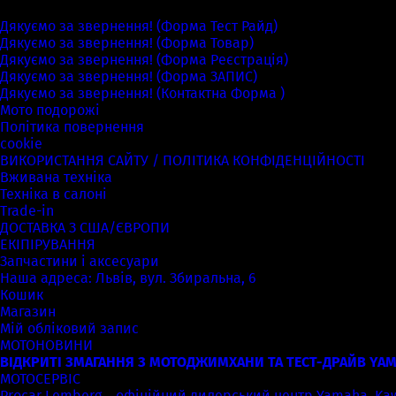
Сторінки
Дякуємо за звернення! (Форма Тест Райд)
Дякуємо за звернення! (Форма Товар)
Дякуємо за звернення! (Форма Реєстрація)
Дякуємо за звернення! (Форма ЗАПИС)
Дякуємо за звернення! (Контактна Форма )
Мото подорожі
Політика повернення
cookie
ВИКОРИСТАННЯ САЙТУ / ПОЛІТИКА КОНФІДЕНЦІЙНОСТІ
Вживана техніка
Техніка в салоні
Trade-in
ДОСТАВКА З США/ЄВРОПИ
ЕКІПІРУВАННЯ
Запчастини і аксесуари
Наша адреса: Львів, вул. Збиральна, 6
Кошик
Магазин
Мій обліковий запис
МОТОНОВИНИ
ВІДКРИТІ ЗМАГАННЯ З МОТОДЖИМХАНИ ТА ТЕСТ-ДРАЙВ YAM
МОТОСЕРВІС
Procar Lemberg – офіційний дилерський центр Yamaha, Kawas