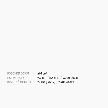
РОБОЧИЙ ОБ'ЄМ
401 см³
ПОТУЖНІСТЬ
9,9 кВт {13,5 л.с.} / 4.000 об/хв
КРУТНИЙ МОМЕНТ
29 Нм { кгс•м} / 2.400 об/хв