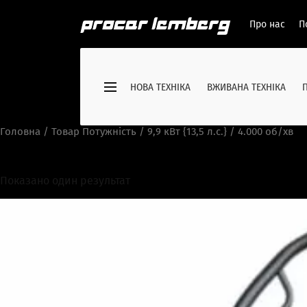
Про нас
П
НОВА ТЕХНІКА
ВЖИВАНА ТЕХНІКА
Головна
/ Товар Потужність / 9,9 кВт {13,5 л.с.} / 4.000 об/хв
9,9 кВт {13,5 л.с.} / 4.000 об/х
Показано один результат