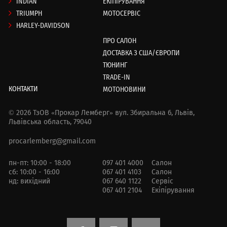
INDIAN
ЕКІПІРУВАННЯ
TRIUMPH
МОТОСЕРВІС
HARLEY-DAVIDSON
ПРО САЛОН
ДОСТАВКА З США/ЄВРОПИ
ТЮНИНГ
TRADE-IN
КОНТАКТИ
МОТОНОВИНИ
© 2026 ТзОВ «Прокар Лемберг»
вул. Збиральна 6,
Львів,
Львівська область, 79040
procarlemberg@gmail.com
пн-пт: 10:00 - 18:00
097 401 4000
Салон
сб: 10:00 - 16:00
067 401 4103
Салон
нд: вихідний
067 640 1122
Сервіс
067 401 2104
Екіпірування