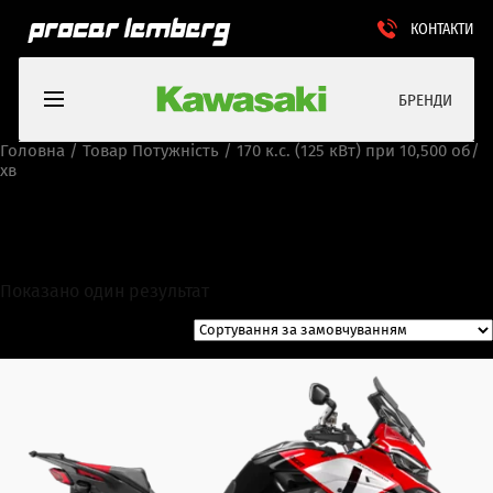
КОНТАКТИ
БРЕНДИ
Головна
/ Товар Потужність / 170 к.с. (125 кВт) при 10,500 об/
хв
170 к.с. (125 кВт) при 10,500
об/хв
Показано один результат