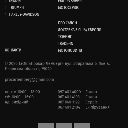
INDIAN
ЕКІПІРУВАННЯ
TRIUMPH
МОТОСЕРВІС
HARLEY-DAVIDSON
ПРО САЛОН
ДОСТАВКА З США/ЄВРОПИ
ТЮНИНГ
TRADE-IN
КОНТАКТИ
МОТОНОВИНИ
© 2026 ТзОВ «Прокар Лемберг»
вул. Збиральна 6,
Львів,
Львівська область, 79040
procarlemberg@gmail.com
пн-пт: 10:00 - 18:00
097 401 4000
Салон
сб: 10:00 - 16:00
067 401 4103
Салон
нд: вихідний
067 640 1122
Сервіс
067 401 2104
Екіпірування