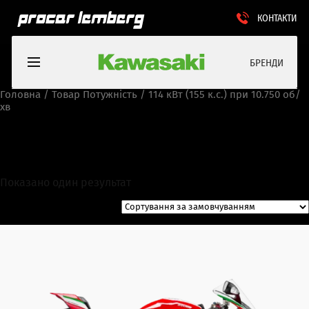
КОНТАКТИ
БРЕНДИ
Головна
/ Товар Потужність / 114 кВт (155 к.с.) при 10.750 об/
хв
114 кВт (155 к.с.) при 10.750
об/хв
Показано один результат