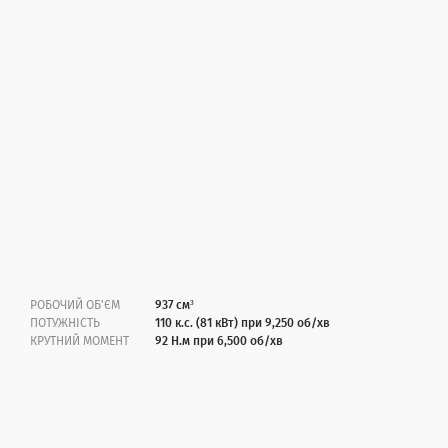
РОБОЧИЙ ОБ'ЄМ
937 см³
ПОТУЖНІСТЬ
110 к.с. (81 кВт) при 9,250 об/хв
КРУТНИЙ МОМЕНТ
92 Н.м при 6,500 об/хв