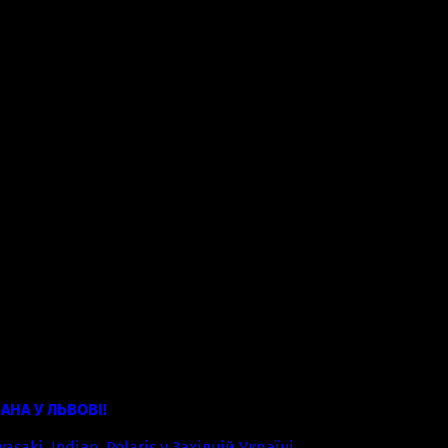
AHA У ЛЬВОВІ!
aki, Indian, Polaris у Західній Україні