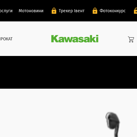
ослуги
Мотоновини
Трекер Івент
Фотоконкурс
ПРОКАТ
хв