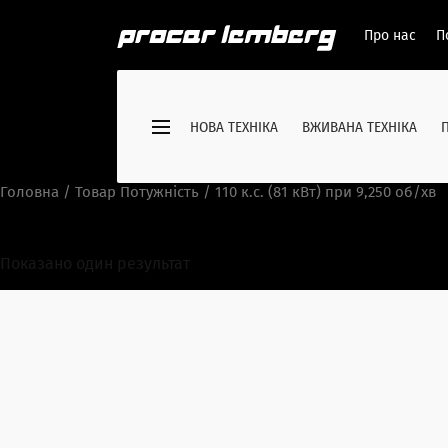
Про нас
П
НОВА ТЕХНІКА
ВЖИВАНА ТЕХНІКА
Головна
/ Товар Потужність / 110 к.с. (81 кВт) при 9,250 об/хв
110 к.с. (81 кВт) при 9,250 об/
Показано один результат