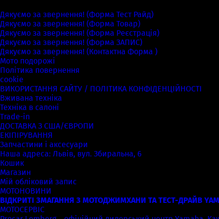
Сторінки
Дякуємо за звернення! (Форма Тест Райд)
Дякуємо за звернення! (Форма Товар)
Дякуємо за звернення! (Форма Реєстрація)
Дякуємо за звернення! (Форма ЗАПИС)
Дякуємо за звернення! (Контактна Форма )
Мото подорожі
Політика повернення
cookie
ВИКОРИСТАННЯ САЙТУ / ПОЛІТИКА КОНФІДЕНЦІЙНОСТІ
Вживана техніка
Техніка в салоні
Trade-in
ДОСТАВКА З США/ЄВРОПИ
ЕКІПІРУВАННЯ
Запчастини і аксесуари
Наша адреса: Львів, вул. Збиральна, 6
Кошик
Магазин
Мій обліковий запис
МОТОНОВИНИ
ВІДКРИТІ ЗМАГАННЯ З МОТОДЖИМХАНИ ТА ТЕСТ-ДРАЙВ YAM
МОТОСЕРВІС
Procar Lemberg – офіційний дилерський центр Yamaha, Kawas