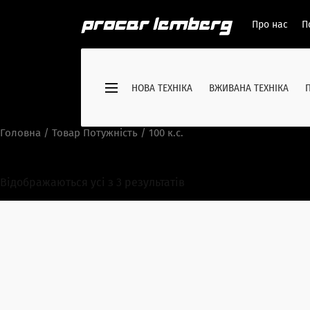
Про нас
П
НОВА ТЕХНІКА
ВЖИВАНА ТЕХНІКА
Головна
/ Товар Потужність / 100 к.с.
100 к.с.
Відображаються усі з 3 результатів