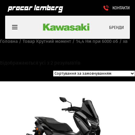
КОНТАКТИ
БРЕНДИ
Головна
/ Товар Крутний момент / 14,4 Нм при 6000 об / хв
14,4 Нм при 6000 об / хв
Відображаються усі з 2 результатів