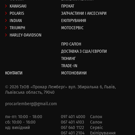
KAWASAKI
ПРОКАТ
POLARIS
ЗАПЧАСТИНИ І АКСЕСУАРИ
INDIAN
ЕКІПІРУВАННЯ
TRIUMPH
МОТОСЕРВІС
HARLEY-DAVIDSON
ПРО САЛОН
ДОСТАВКА З США/ЄВРОПИ
ТЮНИНГ
TRADE-IN
КОНТАКТИ
МОТОНОВИНИ
© 2026 ТзОВ «Прокар Лемберг»
вул. Збиральна 6,
Львів,
Львівська область, 79040
procarlemberg@gmail.com
пн-пт: 10:00 - 18:00
097 401 4000
Салон
сб: 10:00 - 16:00
067 401 4103
Салон
нд: вихідний
067 640 1122
Сервіс
067 401 2104
Екіпірування