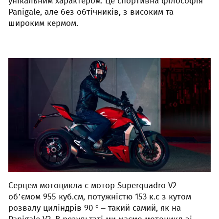
унікальним характером. Це спортивна філософія
Panigale, але без обтічників, з високим та
широким кермом.
Серцем мотоцикла є мотор Superquadro V2
об’ємом 955 куб.см, потужністю 153 к.с з кутом
розвалу циліндрів 90 ° – такий самий, як на