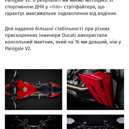
Panigale V2. В результаті ми маємо мотоцикл зі
спортивною ДНК у «тілі» стрітфайтера, що
гарантує максимальне задоволення від водіння.
Для надання більшої стабільності при різких
прискореннях інженери Ducati використали
консольний маятник, який на 16 мм довший, ніж у
Panigale V2.