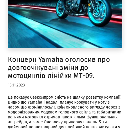
Концерн Yamaha оголосив про
довгоочікувані зміни до
мотоциклів лінійки МТ-09.
13.11.2023
Це показує безкомпромісність на шляху розвитку компанії.
Видно що Yamaha і надалі планує крокувати у ногу з
часом Що ж змінилось? Окрім оновленого вигляду через з
модернізованим модклем головного світла та габаритними
вогнями мотоцикл отримав також кілька функціональних
апгрейдів, а саме: Оновлену припорну панель. 5-ти
дюймовий повноколірний дисплей який легко зчитувати у