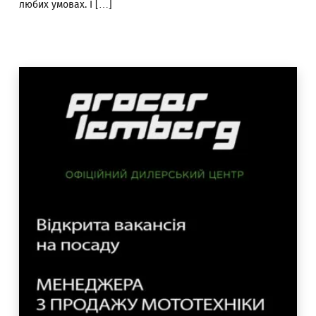
любих умовах. І […]