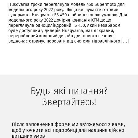
Husqvarna трохи переглянула модель 450 Supermoto для
модельного року 2022 року. Якщо ви шукаєте готовий
супермото, Husqvarna FS 450 є обов’язковою умовою. Для
модельного року 2022 дочірня компанія KTM дещо
переглянула одноциліндровий FS 450, який незабаром
буде доступний у дилерів Husqvarna, має яскравий,
перероблений колірний дизайн для нового сезону і
водночас отримує переваги від системи гідравлічного […]
Будь-які питання?
Звертайтесь!
Після заповнення форми ми зв'яжемося з вами,
щоб уточнити всі подробиці для надання дійсно
вигідних умов