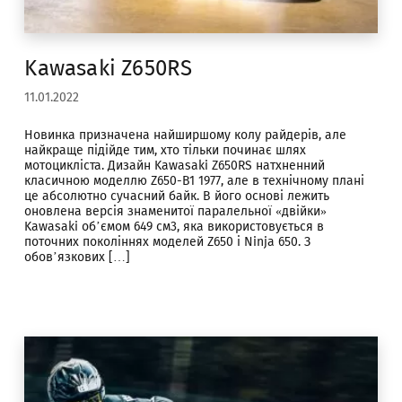
Kawasaki Z650RS
11.01.2022
Новинка призначена найширшому колу райдерів, але
найкраще підійде тим, хто тільки починає шлях
мотоцикліста. Дизайн Kawasaki Z650RS натхненний
класичною моделлю Z650-B1 1977, але в технічному плані
це абсолютно сучасний байк. В його основі лежить
оновлена версія знаменитої паралельної «двійки»
Kawasaki об’ємом 649 см3, яка використовується в
поточних поколіннях моделей Z650 і Ninja 650. З
обов’язкових […]