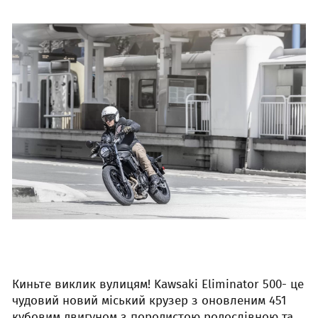
Киньте виклик вулицям! Kawsaki Eliminator 500- це
чудовий новий міський крузер з оновленим 451
кубовим двигуном з породистою родослівною та