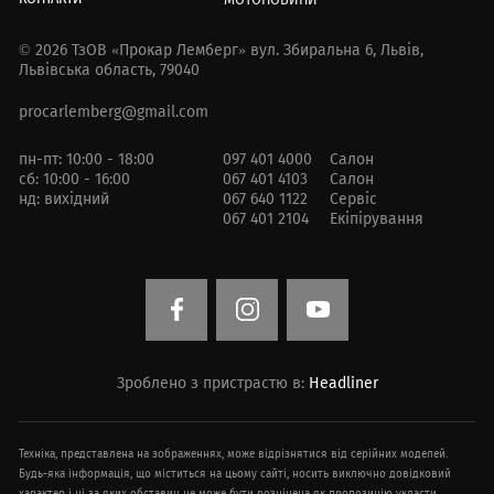
© 2026 ТзОВ «Прокар Лемберг»
вул. Збиральна 6,
Львів,
Львівська область, 79040
procarlemberg@gmail.com
пн-пт: 10:00 - 18:00
097 401 4000
Салон
сб: 10:00 - 16:00
067 401 4103
Салон
нд: вихідний
067 640 1122
Сервіс
067 401 2104
Екіпірування
Зроблено з пристрастю в:
Headliner
Техніка, представлена ​​на зображеннях, може відрізнятися від серійних моделей.
Будь-яка інформація, що міститься на цьому сайті, носить виключно довідковий
характер і ні за яких обставин не може бути розцінена як пропозицію укласти