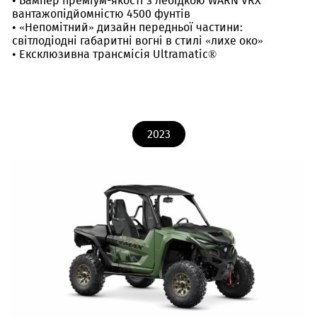
• Бампер преміум-якості з лебідкою WARN VRX
вантажопідйомністю 4500 фунтів
• «Непомітний» дизайн передньої частини:
світлодіодні габаритні вогні в стилі «лихе око»
• Ексклюзивна трансмісія Ultramatic®
2023