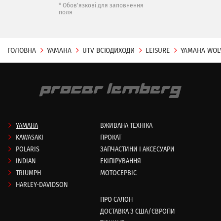
* Обов'язкові для заповнення
поля
ГОЛОВНА
YAMAHA
UTV ВСЮДИХОДИ
LEISURE
YAMAHA WOL
YAMAHA
ВЖИВАНА ТЕХНІКА
KAWASAKI
ПРОКАТ
POLARIS
ЗАПЧАСТИНИ І АКСЕСУАРИ
INDIAN
ЕКІПІРУВАННЯ
TRIUMPH
МОТОСЕРВІС
HARLEY-DAVIDSON
ПРО САЛОН
ДОСТАВКА З США/ЄВРОПИ