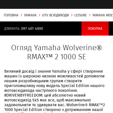
ГОЛОВНА
YAMAHA
UTV ВСЮДИХОДИ
LEISURE
YAMAHA WOL
ДЗВОНІТЬ:
097 401 4000
ПОКУПКА
Огляд Yamaha Wolverine®
RMAX™ 2 1000 SE
Великий досвід і знання Yamaha у сфері створення
машин із широкою низкою можливостей допомогли
нашим розробницьким групам створити
приголомшливу нову модель Special Edition нашого
мотовсюдихода наступного покоління.
#DRIVENBYFREEDOM: цей абсолютно новий
мотовсюдихід SxS має все, щоб максимально
задовольнити та здивувати вас. Wolverine® RMAX™2
1000 Special Edition створено з дотриманням нашої