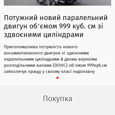
Потужний новий паралельний
двигун об’ємом 999 куб. см зі
здвоєними циліндрами
Приголомшлива потужність нового
восьмиклапанного двигуна зі здвоєними
паралельними циліндрами й двома верхніми
розподільчими валами (DOHC) об’ємом 999куб.см
забезпечує кращу у своєму класі надплавну
роботу у всьому діапазоні потужності з
максимальним значенням 8500об/хв. Стихія цієї
машини — агресивна та енергійна їзда. Відмітна
риса кожного двигуна Yamaha— легендарні
Покупка
довговічність і надійність, властиві нашим
виробам. Це означає, що ви можете бути
абсолютно спокійні.