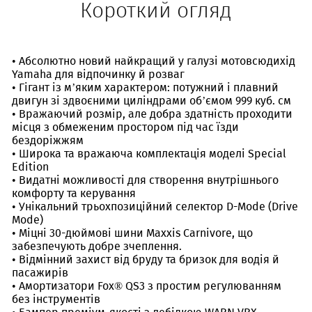
Короткий огляд
• Абсолютно новий найкращий у галузі мотовсюдихід
Yamaha для відпочинку й розваг
• Гігант із м’яким характером: потужний і плавний
двигун зі здвоєними циліндрами об’ємом 999 куб. см
• Вражаючий розмір, але добра здатність проходити
місця з обмеженим простором під час їзди
бездоріжжям
• Широка та вражаюча комплектація моделі Special
Edition
• Видатні можливості для створення внутрішнього
комфорту та керування
• Унікальний трьохпозиційний селектор D-Mode (Drive
Mode)
• Міцні 30-дюймові шини Maxxis Carnivore, що
забезпечують добре зчеплення.
• Відмінний захист від бруду та бризок для водія й
пасажирів
• Амортизатори Fox® QS3 з простим регулюванням
без інструментів