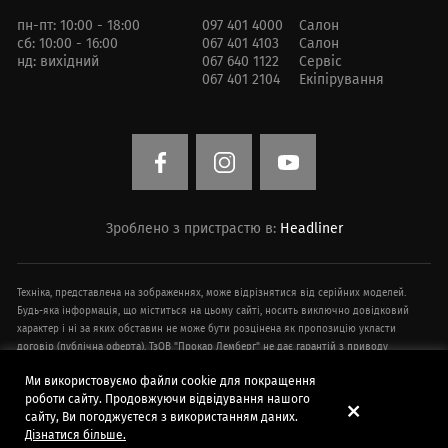
пн-пт: 10:00 - 18:00
097 401 4000
Салон
сб: 10:00 - 16:00
067 401 4103
Салон
нд: вихідний
067 640 1122
Сервіс
067 401 2104
Екіпірування
Зроблено з пристрастю в:
Headliner
Техніка, представлена ​​на зображеннях, може відрізнятися від серійних моделей.
Будь-яка інформація, що міститься на цьому сайті, носить виключно довідковий
характер і ні за яких обставин не може бути розцінена як пропозицію укласти
договір (публічна оферта). ТзОВ "Прокар Лемберг" не дає гарантій з приводу
своєчасності, точності та повноти інформації на веб-сайті. Технічні характеристики
Ми використовуємо файли cookie для покращення
техніки, інформація про додаткове обладнання, умови придбання, ціни,
роботи сайту. Продовжуючи відвідування нашого
спецпропозиції і комплектації техніки, зазначені на сайті, наведені в
сайту, Ви погоджуєтеся з використанням даних.
демонстраційних цілях і можуть бути змінені в будь-який час без попереднього
Дізнатися більше.
повідомлення.