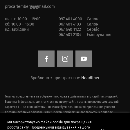
procarlemberg@gmail.com
пн-пт: 10:00 - 18:00
097 401 4000
Салон
сб: 10:00 - 16:00
067 401 4103
Салон
нд: вихідний
067 640 1122
Сервіс
067 401 2104
Екіпірування
Зроблено з пристрастю в:
Headliner
Техніка, представлена ​​на зображеннях, може відрізнятися від серійних моделей.
Будь-яка інформація, що міститься на цьому сайті, носить виключно довідковий
характер і ні за яких обставин не може бути розцінена як пропозицію укласти
договір (публічна оферта). ТзОВ "Прокар Лемберг" не дає гарантій з приводу
своєчасності, точності та повноти інформації на веб-сайті. Технічні характеристики
Ми використовуємо файли cookie для покращення
техніки, інформація про додаткове обладнання, умови придбання, ціни,
роботи сайту. Продовжуючи відвідування нашого
спецпропозиції і комплектації техніки, зазначені на сайті, наведені в