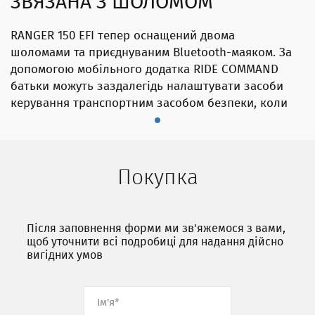
ЗВЯЗАНА З ШОЛОМОМ
RANGER 150 EFI тепер оснащений двома
шоломами та приєднуваним Bluetooth-маяком. За
допомогою мобільного додатка RIDE COMMAND
батьки можуть заздалегідь налаштувати засоби
керування транспортним засобом безпеки, коли
маяк знаходиться за межами діапазону
вимірювання транспортного засобу, гарантуючи,
що задоволення завжди поєднується з шоломом.
Покупка
Після заповнення форми ми зв'яжемося з вами,
щоб уточнити всі подробиці для надання дійсно
вигідних умов