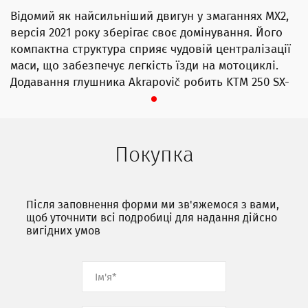
Відомий як найсильніший двигун у змаганнях MX2,
версія 2021 року зберігає своє домінування. Його
компактна структура сприяє чудовій централізації
маси, що забезпечує легкість їзди на мотоциклі.
Додавання глушника Akrapovič робить KTM 250 SX-
F TROY LEE DESIGNS справжньою силою, з якою
потрібно рахуватися.
Покупка
Після заповнення форми ми зв'яжемося з вами,
щоб уточнити всі подробиці для надання дійсно
вигідних умов