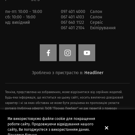
пн-пт: 10:00 - 18:00
097 401 4000
Салон
сб: 10:00 - 16:00
067 401 4103
Салон
нд: вихідний
067 640 1122
Сервіс
067 401 2104
Екіпірування
Зроблено з пристрастю в:
Headliner
Техніка, представлена ​​на зображеннях, може відрізнятися від серійних моделей.
Будь-яка інформація, що міститься на цьому сайті, носить виключно довідковий
характер і ні за яких обставин не може бути розцінена як пропозицію укласти
договір (публічна оферта). ТзОВ "Прокар Лемберг" не дає гарантій з приводу
своєчасності, точності та повноти інформації на веб-сайті. Технічні характеристики
Ми використовуємо файли cookie для покращення
техніки, інформація про додаткове обладнання, умови придбання, ціни,
роботи сайту. Продовжуючи відвідування нашого
спецпропозиції і комплектації техніки, зазначені на сайті, наведені в
сайту, Ви погоджуєтеся з використанням даних.
демонстраційних цілях і можуть бути змінені в будь-який час без попереднього