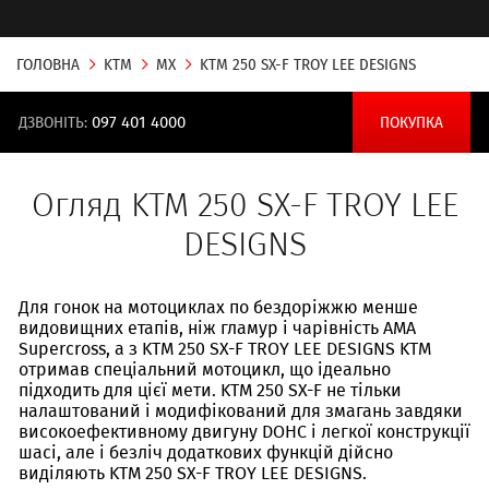
ГОЛОВНА
KTM
MX
KTM 250 SX-F TROY LEE DESIGNS
ДЗВОНІТЬ:
097 401 4000
ПОКУПКА
Огляд KTM 250 SX-F TROY LEE
DESIGNS
Для гонок на мотоциклах по бездоріжжю менше
видовищних етапів, ніж гламур і чарівність AMA
Supercross, а з KTM 250 SX-F TROY LEE DESIGNS KTM
отримав спеціальний мотоцикл, що ідеально
підходить для цієї мети. KTM 250 SX-F не ​​тільки
налаштований і модифікований для змагань завдяки
високоефективному двигуну DOHC і легкої конструкції
шасі, але і безліч додаткових функцій дійсно
виділяють KTM 250 SX-F TROY LEE DESIGNS.