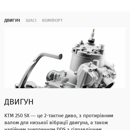
ДВИГУН
ШАСІ
КОМФОРТ
ДВИГУН
KTM 250 SX — це 2-тактне диво, з протирівним
валом для низької вібрації двигуна, а також
надійним зчепленням DDS з гідравлічним