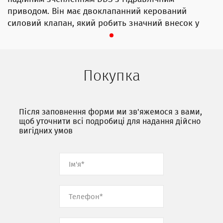
приводом. Він має двоклапанний керований
силовий клапан, який робить значний внесок у
те, щоб зробити двигун KTM 250 SX найбільш
конкурентоспроможним 2-тактним двигуном у
своєму класі.
Покупка
Після заповнення форми ми зв'яжемося з вами,
щоб уточнити всі подробиці для надання дійсно
вигідних умов