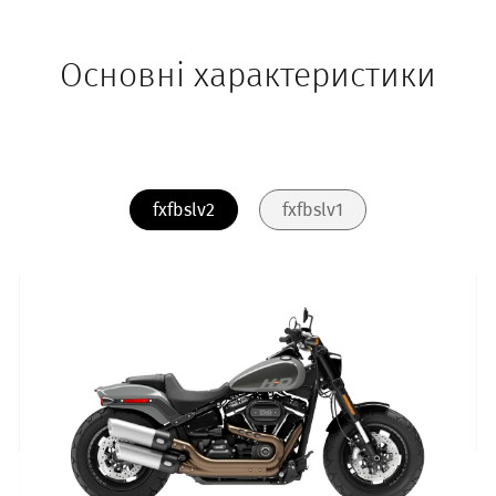
Основні характеристики
fxfbslv2
fxfbslv1