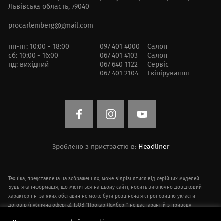
Львівська область, 79040
procarlemberg@gmail.com
пн-пт: 10:00 - 18:00
097 401 4000
Салон
сб: 10:00 - 16:00
067 401 4103
Салон
нд: вихідний
067 640 1122
Сервіс
067 401 2104
Екіпірування
Зроблено з пристрастю в:
Headliner
Техніка, представлена ​​на зображеннях, може відрізнятися від серійних моделей.
Будь-яка інформація, що міститься на цьому сайті, носить виключно довідковий
характер і ні за яких обставин не може бути розцінена як пропозицію укласти
договір (публічна оферта). ТзОВ "Прокар Лемберг" не дає гарантій з приводу
своєчасності, точності та повноти інформації на веб-сайті. Технічні характеристики