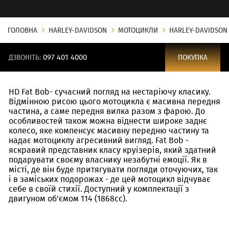
ГОЛОВНА
HARLEY-DAVIDSON
МОТОЦИКЛИ
HARLEY-DAVIDSON 
ДЗВОНІТЬ:
097 401 4000
ПОКУПКА
HD Fat Bob- сучасний погляд на нестаріючу класику.
Відмінною рисою цього мотоцикла є масивна передня
частина, а саме передня вилка разом з фарою. До
особливостей також можна віднести широке заднє
колесо, яке компенсує масивну передню частину та
надає мотоциклу агресивний вигляд. Fat Bob -
яскравий представник класу круізерів, який здатний
подарувати своєму власнику незабутні емоції. Як в
місті, де він буде притягувати погляди оточуючих, так
і в заміських подорожах - де цей мотоцикл відчуває
себе в своїй стихії. Доступний у комплектації з
двигуном об'ємом 114 (1868cc).