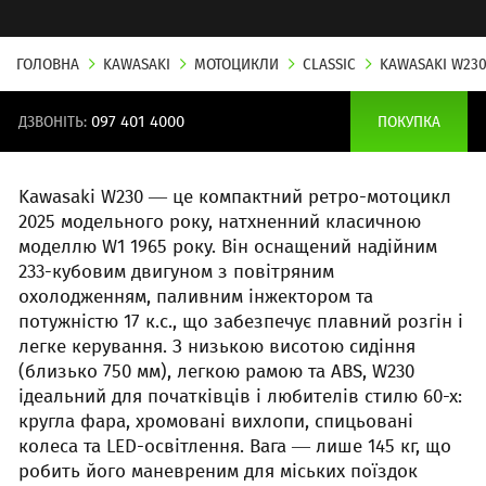
ГОЛОВНА
KAWASAKI
МОТОЦИКЛИ
CLASSIC
KAWASAKI W23
ДЗВОНІТЬ:
097 401 4000
ПОКУПКА
Kawasaki W230 — це компактний ретро-мотоцикл
2025 модельного року, натхненний класичною
моделлю W1 1965 року. Він оснащений надійним
233-кубовим двигуном з повітряним
охолодженням, паливним інжектором та
потужністю 17 к.с., що забезпечує плавний розгін і
легке керування. З низькою висотою сидіння
(близько 750 мм), легкою рамою та ABS, W230
ідеальний для початківців і любителів стилю 60-х:
кругла фара, хромовані вихлопи, спицьовані
колеса та LED-освітлення. Вага — лише 145 кг, що
робить його маневреним для міських поїздок