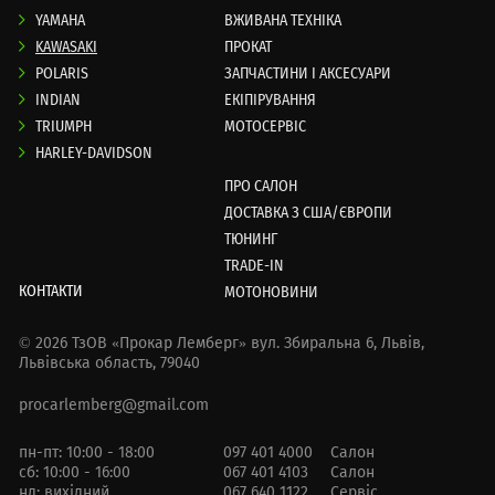
YAMAHA
ВЖИВАНА ТЕХНІКА
KAWASAKI
ПРОКАТ
POLARIS
ЗАПЧАСТИНИ І АКСЕСУАРИ
INDIAN
ЕКІПІРУВАННЯ
TRIUMPH
МОТОСЕРВІС
HARLEY-DAVIDSON
ПРО САЛОН
ДОСТАВКА З США/ЄВРОПИ
ТЮНИНГ
TRADE-IN
КОНТАКТИ
МОТОНОВИНИ
© 2026 ТзОВ «Прокар Лемберг»
вул. Збиральна 6,
Львів,
Львівська область, 79040
procarlemberg@gmail.com
пн-пт: 10:00 - 18:00
097 401 4000
Салон
сб: 10:00 - 16:00
067 401 4103
Салон
нд: вихідний
067 640 1122
Сервіс