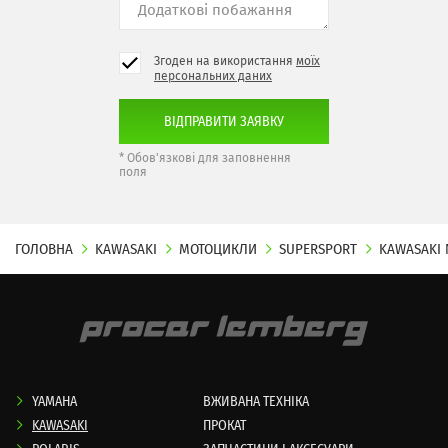
Згоден на використання
моїх
персональних даних
* Обов'язкові для заповнення
поля
ГОЛОВНА
KAWASAKI
МОТОЦИКЛИ
SUPERSPORT
KAWASAKI 
YAMAHA
ВЖИВАНА ТЕХНІКА
KAWASAKI
ПРОКАТ