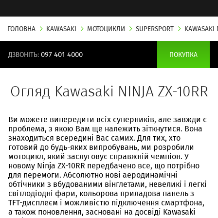
ГОЛОВНА
KAWASAKI
МОТОЦИКЛИ
SUPERSPORT
KAWASAKI 
ДЗВОНІТЬ:
097 401 4000
ПОКУПКА
Огляд Kawasaki NINJA ZX-10RR
Ви можете випередити всіх суперників, але завжди є
проблема, з якою Вам ще належить зіткнутися. Вона
знаходиться всередині Вас самих. Для тих, хто
готовий до будь-яких випробувань, ми розробили
мотоцикл, який заслуговує справжній чемпіон. У
новому Ninja ZX-10RR передбачено все, що потрібно
для перемоги. Абсолютно нові аеродинамічні
обтічники з вбудованими вінглетами, невеликі і легкі
світлодіодні фари, кольорова приладова панель з
TFT-дисплеєм і можливістю підключення смартфона,
а також поновлення, засновані на досвіді Kawasaki