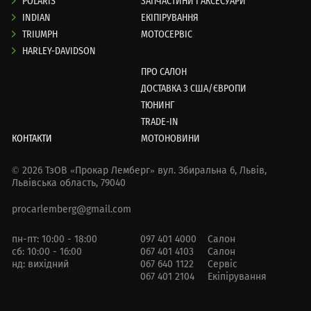
POLARIS
ЗАПЧАСТИНИ І АКСЕСУАРИ
INDIAN
ЕКІПІРУВАННЯ
TRIUMPH
МОТОСЕРВІС
HARLEY-DAVIDSON
ПРО САЛОН
ДОСТАВКА З США/ЄВРОПИ
ТЮНИНГ
TRADE-IN
КОНТАКТИ
МОТОНОВИНИ
© 2026 ТзОВ «Прокар Лемберг»
вул. Збиральна 6,
Львів,
Львівська область, 79040
procarlemberg@gmail.com
пн-пт: 10:00 - 18:00
097 401 4000
Салон
сб: 10:00 - 16:00
067 401 4103
Салон
нд: вихідний
067 640 1122
Сервіс
067 401 2104
Екіпірування