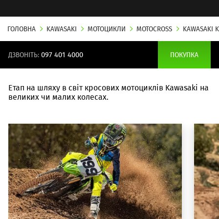
ГОЛОВНА
KAWASAKI
МОТОЦИКЛИ
MOTOCROSS
KAWASAKI K
ДЗВОНІТЬ:
097 401 4000
ПОКУПКА
Етап на шляху в світ кросових мотоциклів Kawasaki на
великих чи малих колесах.