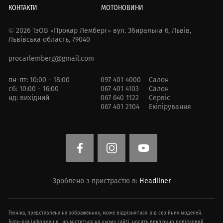
КОНТАКТИ
МОТОНОВИНИ
© 2026 ТзОВ «Прокар Лемберг»
вул. Збиральна 6,
Львів,
Львівська область, 79040
procarlemberg@gmail.com
пн-пт: 10:00 - 18:00
097 401 4000
Салон
сб: 10:00 - 16:00
067 401 4103
Салон
нд: вихідний
067 640 1122
Сервіс
067 401 2104
Екіпірування
Зроблено з пристрастю в:
Headliner
Техніка, представлена ​​на зображеннях, може відрізнятися від серійних моделей.
Будь-яка інформація, що міститься на цьому сайті, носить виключно довідковий