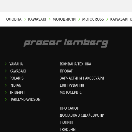
ГОЛОВНА
KAWASAKI
МОТОЦИКЛИ
MOTOCROSS
KAWASAKI K
YAMAHA
ВЖИВАНА ТЕХНІКА
KAWASAKI
ПРОКАТ
POLARIS
ЗАПЧАСТИНИ І АКСЕСУАРИ
INDIAN
ЕКІПІРУВАННЯ
TRIUMPH
МОТОСЕРВІС
HARLEY-DAVIDSON
ПРО САЛОН
ДОСТАВКА З США/ЄВРОПИ
ТЮНИНГ
TRADE-IN