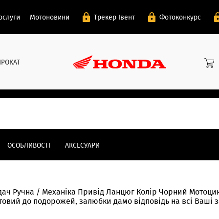
ослуги
Мотоновини
Трекер Івент
Фотоконкурс
ПРОКАТ
ОСОБЛИВОСТІ
АКСЕСУАРИ
дач Ручна / Механіка Привід Ланцюг Колір Чорний Мотоц
отовий до подорожей, залюбки дамо відповідь на всі Ваші 