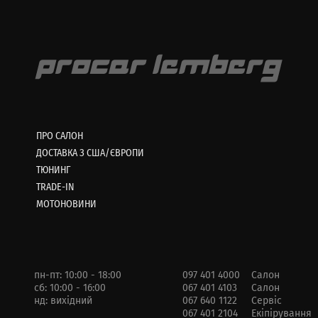
ПРО САЛОН
ДОСТАВКА З США/ЄВРОПИ
ТЮНИНГ
TRADE-IN
МОТОНОВИНИ
пн-пт: 10:00 - 18:00
097 401 4000
Салон
сб: 10:00 - 16:00
067 401 4103
Салон
нд: вихідний
067 640 1122
Сервіс
067 401 2104
Екіпірування