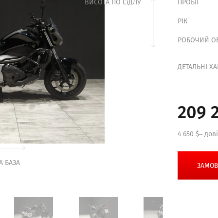
ВИСОТА ПО СіДЛУ
ПРОБІГ
РІК
РОБОЧИЙ О
ДЕТАЛЬНІ Х
209 
4 650 $– дов
А БАЗА
ЗАМОВ