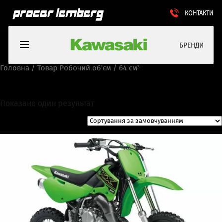
КОНТАКТИ
БРЕНДИ
Головна
/ Товар Робочий об'єм / 64 см³
64 см³
Показано один результат