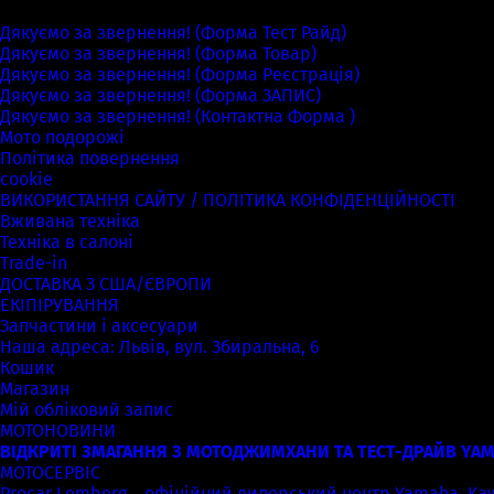
Сторінки
Дякуємо за звернення! (Форма Тест Райд)
Дякуємо за звернення! (Форма Товар)
Дякуємо за звернення! (Форма Реєстрація)
Дякуємо за звернення! (Форма ЗАПИС)
Дякуємо за звернення! (Контактна Форма )
Мото подорожі
Політика повернення
cookie
ВИКОРИСТАННЯ САЙТУ / ПОЛІТИКА КОНФІДЕНЦІЙНОСТІ
Вживана техніка
Техніка в салоні
Trade-in
ДОСТАВКА З США/ЄВРОПИ
ЕКІПІРУВАННЯ
Запчастини і аксесуари
Наша адреса: Львів, вул. Збиральна, 6
Кошик
Магазин
Мій обліковий запис
МОТОНОВИНИ
ВІДКРИТІ ЗМАГАННЯ З МОТОДЖИМХАНИ ТА ТЕСТ-ДРАЙВ YAM
МОТОСЕРВІС
Procar Lemberg – офіційний дилерський центр Yamaha, Kawas