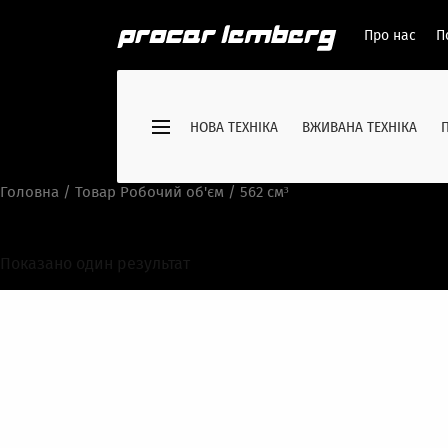
Про нас
П
НОВА ТЕХНІКА
ВЖИВАНА ТЕХНІКА
Головна
/ Товар Робочий об'єм / 562 см³
562 см³
Показано один результат