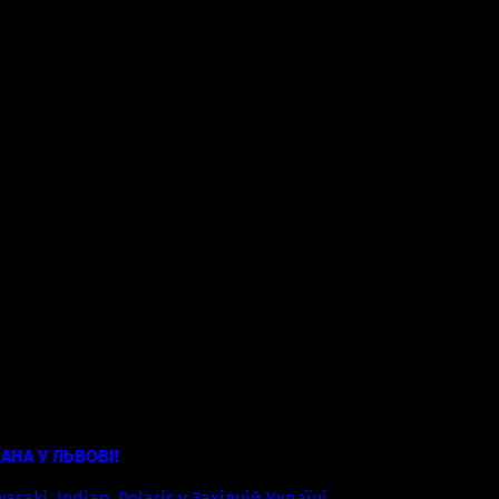
AHA У ЛЬВОВІ!
aki, Indian, Polaris у Західній Україні