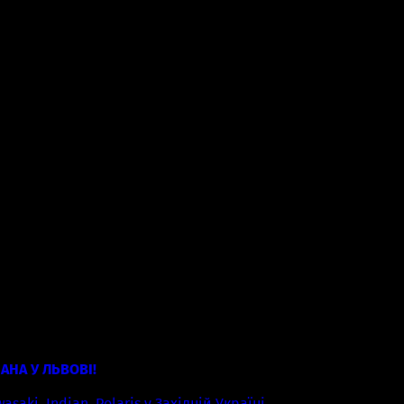
AHA У ЛЬВОВІ!
aki, Indian, Polaris у Західній Україні