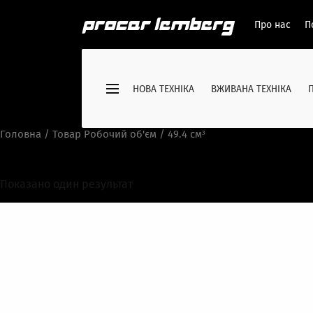
Про нас
П
НОВА ТЕХНІКА
ВЖИВАНА ТЕХНІКА
Головна
/ Товар Робочий об'єм / 49.4 см³
49.4 см³
Показано один результат