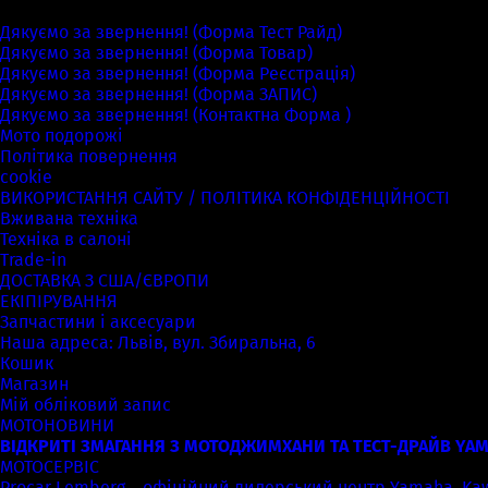
Сторінки
Дякуємо за звернення! (Форма Тест Райд)
Дякуємо за звернення! (Форма Товар)
Дякуємо за звернення! (Форма Реєстрація)
Дякуємо за звернення! (Форма ЗАПИС)
Дякуємо за звернення! (Контактна Форма )
Мото подорожі
Політика повернення
cookie
ВИКОРИСТАННЯ САЙТУ / ПОЛІТИКА КОНФІДЕНЦІЙНОСТІ
Вживана техніка
Техніка в салоні
Trade-in
ДОСТАВКА З США/ЄВРОПИ
ЕКІПІРУВАННЯ
Запчастини і аксесуари
Наша адреса: Львів, вул. Збиральна, 6
Кошик
Магазин
Мій обліковий запис
МОТОНОВИНИ
ВІДКРИТІ ЗМАГАННЯ З МОТОДЖИМХАНИ ТА ТЕСТ-ДРАЙВ YAM
МОТОСЕРВІС
Procar Lemberg – офіційний дилерський центр Yamaha, Kawas