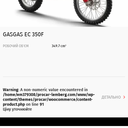
GASGAS EC 350F
РОБОЧИЙ ОБ'ЄМ
349.7 cm³
Warning
: A non-numeric value encountered in
/home/em379308/procar-lemberg.com/www/wp-
ДЕТАЛЬНО
content/themes/procar/woocommerce/content-
product.php
on line
91
Ціну уточнюйте