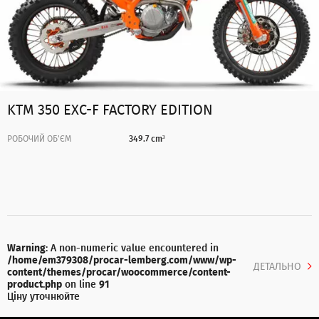
KTM 350 EXC-F FACTORY EDITION
РОБОЧИЙ ОБ'ЄМ
349.7 cm³
Warning
: A non-numeric value encountered in
/home/em379308/procar-lemberg.com/www/wp-
ДЕТАЛЬНО
content/themes/procar/woocommerce/content-
product.php
on line
91
Ціну уточнюйте