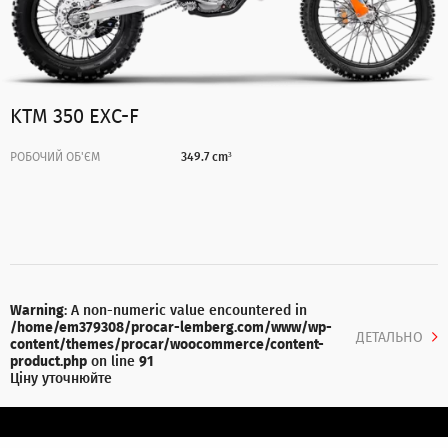
KTM 350 EXC-F
РОБОЧИЙ ОБ'ЄМ
349.7 cm³
Warning
: A non-numeric value encountered in
/home/em379308/procar-lemberg.com/www/wp-
ДЕТАЛЬНО
content/themes/procar/woocommerce/content-
product.php
on line
91
Ціну уточнюйте