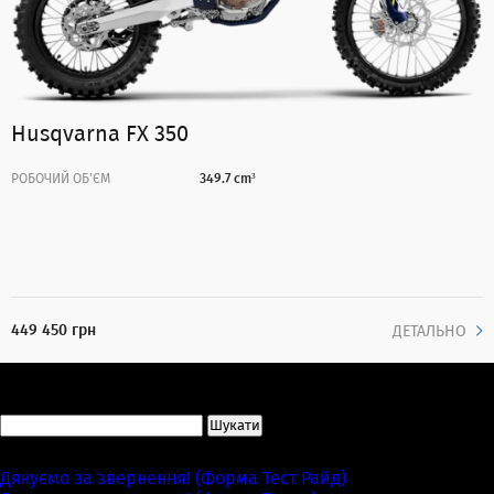
Husqvarna FX 350
РОБОЧИЙ ОБ'ЄМ
349.7 cm³
449 450 грн
ДЕТАЛЬНО
Пошук:
Сторінки
Дякуємо за звернення! (Форма Тест Райд)