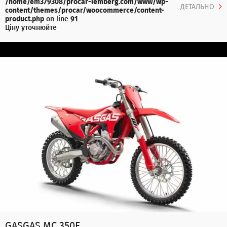
/home/em379308/procar-lemberg.com/www/wp-
ДЕТАЛЬНО
content/themes/procar/woocommerce/content-
product.php
on line
91
Ціну уточнюйте
GASGAS MC 350F