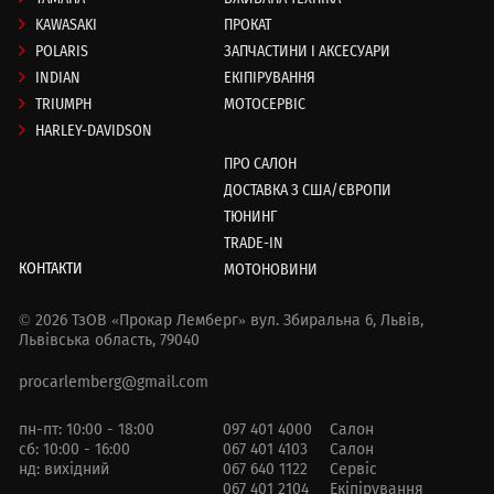
KAWASAKI
ПРОКАТ
POLARIS
ЗАПЧАСТИНИ І АКСЕСУАРИ
INDIAN
ЕКІПІРУВАННЯ
TRIUMPH
МОТОСЕРВІС
HARLEY-DAVIDSON
ПРО САЛОН
ДОСТАВКА З США/ЄВРОПИ
ТЮНИНГ
TRADE-IN
КОНТАКТИ
МОТОНОВИНИ
© 2026 ТзОВ «Прокар Лемберг»
вул. Збиральна 6,
Львів,
Львівська область, 79040
procarlemberg@gmail.com
пн-пт: 10:00 - 18:00
097 401 4000
Салон
сб: 10:00 - 16:00
067 401 4103
Салон
нд: вихідний
067 640 1122
Сервіс
067 401 2104
Екіпірування